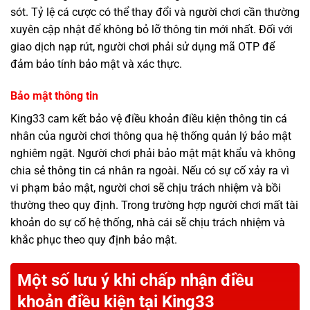
sót. Tỷ lệ cá cược có thể thay đổi và người chơi cần thường
xuyên cập nhật để không bỏ lỡ thông tin mới nhất. Đối với
giao dịch nạp rút, người chơi phải sử dụng mã OTP để
đảm bảo tính bảo mật và xác thực.
Bảo mật thông tin
King33 cam kết bảo vệ điều khoản điều kiện thông tin cá
nhân của người chơi thông qua hệ thống quản lý bảo mật
nghiêm ngặt. Người chơi phải bảo mật mật khẩu và không
chia sẻ thông tin cá nhân ra ngoài. Nếu có sự cố xảy ra vì
vi phạm bảo mật, người chơi sẽ chịu trách nhiệm và bồi
thường theo quy định. Trong trường hợp người chơi mất tài
khoản do sự cố hệ thống, nhà cái sẽ chịu trách nhiệm và
khắc phục theo quy định bảo mật.
Một số lưu ý khi chấp nhận điều
khoản điều kiện tại King33