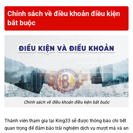
Chính sách về điều khoản điều kiện
bắt buộc
Chính sách về điều khoản điều kiện bắt buộc
Thành viên tham gia tại King33 sẽ được thông báo chi tiết
quan trọng để đảm bảo trải nghiệm dịch vụ mượt mà và an