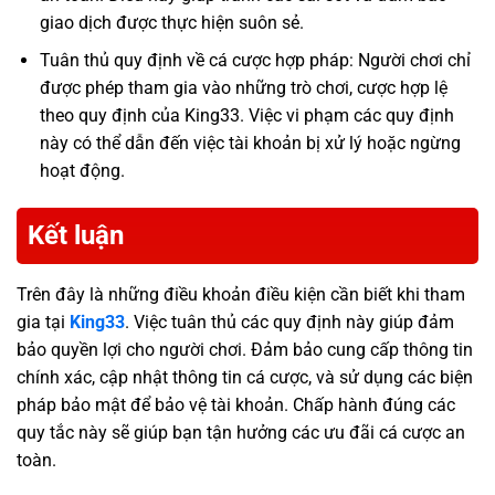
giao dịch được thực hiện suôn sẻ.
Tuân thủ quy định về cá cược hợp pháp: Người chơi chỉ
được phép tham gia vào những trò chơi, cược hợp lệ
theo quy định của King33. Việc vi phạm các quy định
này có thể dẫn đến việc tài khoản bị xử lý hoặc ngừng
hoạt động.
Kết luận
Trên đây là những điều khoản điều kiện cần biết khi tham
gia tại
King33
. Việc tuân thủ các quy định này giúp đảm
bảo quyền lợi cho người chơi. Đảm bảo cung cấp thông tin
chính xác, cập nhật thông tin cá cược, và sử dụng các biện
pháp bảo mật để bảo vệ tài khoản. Chấp hành đúng các
quy tắc này sẽ giúp bạn tận hưởng các ưu đãi cá cược an
toàn.