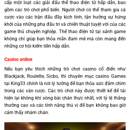
cấp một loạt các giải đấu thể thao điện tử hấp dẫn, bao
gồm các trò chơi phổ biến.
Người chơi có thể tham gia cá
cược vào các trận đấu đầy kịch tính, tận hưởng sự hứng
khởi của những pha đấu trí và chiến thuật tuyệt vời của các
game thủ chuyên nghiệp. Thể thao điện tử tại sảnh game
không chỉ giúp bạn thỏa mãn đam mê mà còn mang đến
những cơ hội kiếm tiền hấp dẫn.
Casino online
Nếu bạn yêu thích những trò chơi casino cổ điển như
Blackjack, Roulette, Sicbo, thì chuyên mục casino Games
tại King33 chính là nơi lý tưởng để bạn thỏa sức đắm chìm
trong các ván cược. Các trò chơi này được thiết kế để tái
hiện lại không khí sòng bài chân thực nhất, với tỷ lệ thắng
thưởng cao và các tính năng thú vị để bạn không bao giờ
cảm thấy nhàm chán.