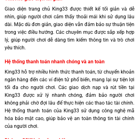
Giao diện trang chủ King33 được thiết kế tối giản và dễ
nhìn, giúp người chơi cảm thấy thoải mái khi sử dụng lâu
dài. Mặc dù đơn giản, giao diện vẫn đảm bảo sự thuận tiện
trong việc điều hướng. Các chuyên mục được sắp xếp hợp
lý, giúp người chơi dễ dàng tìm kiếm thông tin và trò chơi
yêu thích.
Hệ thống thanh toán nhanh chóng và an toàn
King33 hỗ trợ nhiều hình thức thanh toán, từ chuyển khoản
ngân hàng đến các ví điện tử phổ biến, mang lại sự tiện lợi
tối đa cho người chơi. Các giao dịch nạp và rút tiền tại
King33 được xử lý nhanh chóng, đảm bảo người chơi
không phải chờ đợi lâu để thực hiện các thao tác tài chính.
Hệ thống thanh toán của King33 sử dụng công nghệ mã
hóa bảo mật cao, giúp bảo vệ an toàn thông tin tài chính
của người chơi.