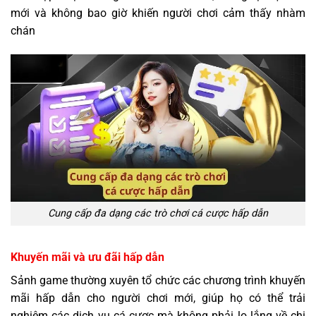
mới và không bao giờ khiến người chơi cảm thấy nhàm
chán
Cung cấp đa dạng các trò chơi cá cược hấp dẫn
Khuyến mãi và ưu đãi hấp dẫn
Sảnh game thường xuyên tổ chức các chương trình khuyến
mãi hấp dẫn cho người chơi mới, giúp họ có thể trải
nghiệm các dịch vụ cá cược mà không phải lo lắng về chi