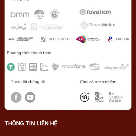
THÔNG TIN LIÊN HỆ