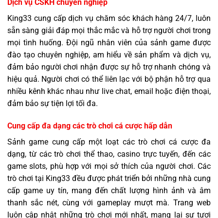
Dịch vụ CSKH chuyên nghiệp
King33 cung cấp dịch vụ chăm sóc khách hàng 24/7, luôn
sẵn sàng giải đáp mọi thắc mắc và hỗ trợ người chơi trong
mọi tình huống. Đội ngũ nhân viên của sảnh game được
đào tạo chuyên nghiệp, am hiểu về sản phẩm và dịch vụ,
đảm bảo người chơi nhận được sự hỗ trợ nhanh chóng và
hiệu quả. Người chơi có thể liên lạc với bộ phận hỗ trợ qua
nhiều kênh khác nhau như live chat, email hoặc điện thoại,
đảm bảo sự tiện lợi tối đa.
Cung cấp đa dạng các trò chơi cá cược hấp dẫn
Sảnh game cung cấp một loạt các trò chơi cá cược đa
dạng, từ các trò chơi thể thao, casino trực tuyến, đến các
game slots, phù hợp với mọi sở thích của người chơi. Các
trò chơi tại King33 đều được phát triển bởi những nhà cung
cấp game uy tín, mang đến chất lượng hình ảnh và âm
thanh sắc nét, cùng với gameplay mượt mà. Trang web
luôn cập nhật những trò chơi mới nhất, mang lại sự tươi