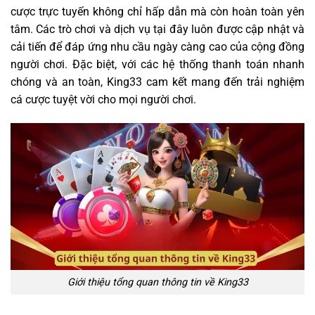
cược trực tuyến không chỉ hấp dẫn mà còn hoàn toàn yên
tâm. Các trò chơi và dịch vụ tại đây luôn được cập nhật và
cải tiến để đáp ứng nhu cầu ngày càng cao của cộng đồng
người chơi. Đặc biệt, với các hệ thống thanh toán nhanh
chóng và an toàn, King33 cam kết mang đến trải nghiệm
cá cược tuyệt vời cho mọi người chơi.
Giới thiệu tổng quan thông tin về King33