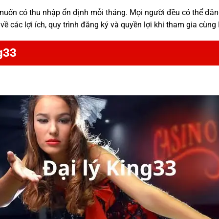
ốn có thu nhập ổn định mỗi tháng. Mọi người đều có thể đăng k
ề các lợi ích, quy trình đăng ký và quyền lợi khi tham gia cùng 
ng33