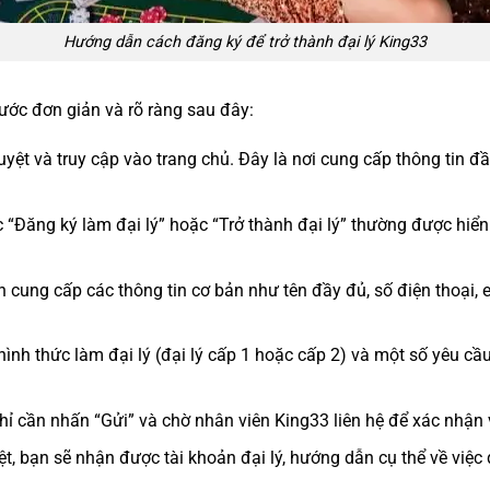
Hướng dẫn cách đăng ký để trở thành đại lý King33
bước đơn giản và rõ ràng sau đây:
yệt và truy cập vào trang chủ. Đây là nơi cung cấp thông tin đ
c “Đăng ký làm đại lý” hoặc “Trở thành đại lý” thường được hiển
 cung cấp các thông tin cơ bản như tên đầy đủ, số điện thoại, e
hình thức làm đại lý (đại lý cấp 1 hoặc cấp 2) và một số yêu cầ
hỉ cần nhấn “Gửi” và chờ nhân viên King33 liên hệ để xác nhận
ệt, bạn sẽ nhận được tài khoản đại lý, hướng dẫn cụ thể về việ