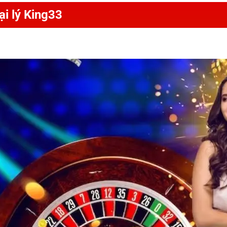
ại lý King33