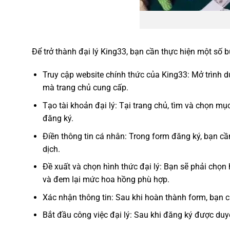
Để trở thành đại lý King33, bạn cần thực hiện một số 
Truy cập website chính thức của King33: Mở trình du
mà trang chủ cung cấp.
Tạo tài khoản đại lý: Tại trang chủ, tìm và chọn mụ
đăng ký.
Điền thông tin cá nhân: Trong form đăng ký, bạn cần
dịch.
Đề xuất và chọn hình thức đại lý: Bạn sẽ phải chọn 
và đem lại mức hoa hồng phù hợp.
Xác nhận thông tin: Sau khi hoàn thành form, bạn c
Bắt đầu công việc đại lý: Sau khi đăng ký được duy