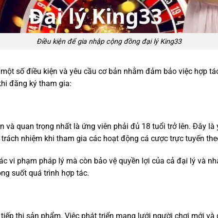
Điều kiện để gia nhập cộng đồng đại lý King33
 một số điều kiện và yêu cầu cơ bản nhằm đảm bảo việc hợp tác
khi đăng ký tham gia:
ên và quan trọng nhất là ứng viên phải đủ 18 tuổi trở lên. Đây 
 trách nhiệm khi tham gia các hoạt động cá cược trực tuyến the
c vi phạm pháp lý mà còn bảo vệ quyền lợi của cả đại lý và nhà
ng suốt quá trình hợp tác.
tiếp thị sản phẩm. Việc phát triển mạng lưới người chơi mới và d