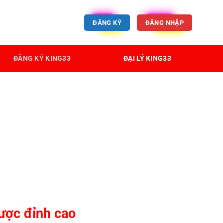
ĐĂNG KÝ
ĐĂNG NHẬP
ĐĂNG KÝ KING33
ĐẠI LÝ KING33
cược đỉnh cao